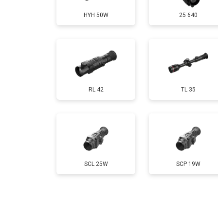
HYH 50W
25 640
RL 42
TL 35
SCL 25W
SCP 19W