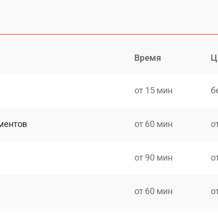
Время
Ц
от 15 мин
б
ментов
от 60 мин
о
от 90 мин
о
от 60 мин
о