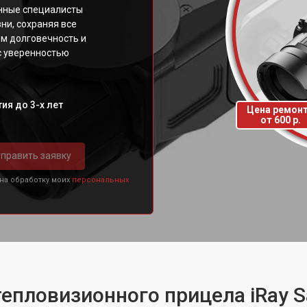
нные специалисты
ни, сохраняя все
м долговечность и
с уверенностью
ия до 3-х лет
Цена ремон
от 600 р.
править заявку
 на обработку моих
персональных
тепловизионного прицела iRay S