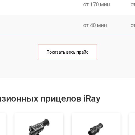
от 170 мин
о
от 40 мин
о
от 170 мин
о
Показать весь прайс
от 70 мин
о
от 90 мин
о
зионных прицелов iRay
от 100 мин
о
от 60 мин
о