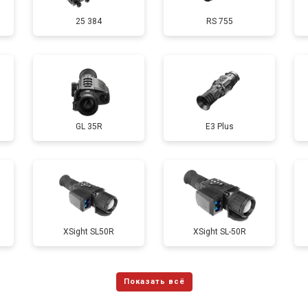
25 384
RS 755
GL 35R
E3 Plus
ХSight SL50R
XSight SL-50R