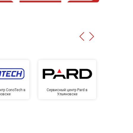
нтр ConoTech в
Сервисный центр Pard в
Сервисный ц
новске
Ульяновске
Улья