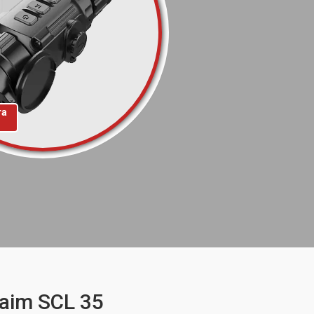
та
aim SCL 35