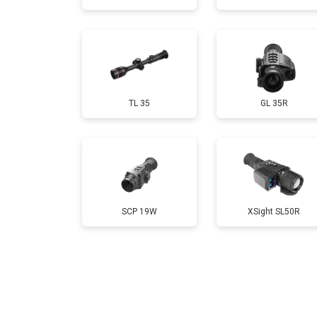
TL 35
GL 35R
SCP 19W
ХSight SL50R