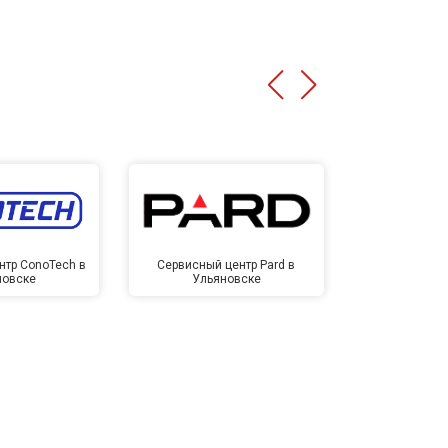
нтр ConoTech в
Сервисный центр Pard в
Сервисный ц
новске
Ульяновске
Улья