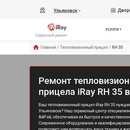
Дворц
Ульяновск
▼
УСЛУГИ
Сервисный ремонт
Главная
/
Тепловизионный прицел
/
RH 35
Ремонт тепловизион
прицела iRay RH 35 
Ваш тепловизионный прицел iRay RH 35 нуждае
Ульяновске? Наш сервисный центр специализи
АйРэй, обеспечивая их быстрое и качественно
Современное оборудование и квалифицирова
позволяют нам возвращать вашу технику к жиз