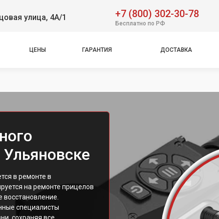
+7 (800) 302-30-78
овая улица, 4А/1
Бесплатно по РФ
ЦЕНЫ
ГАРАНТИЯ
ДОСТАВКА
ного
в Ульяновске
тся в ремонте в
руется на ремонте прицелов
е восстановление.
нные специалисты
ни, сохраняя все