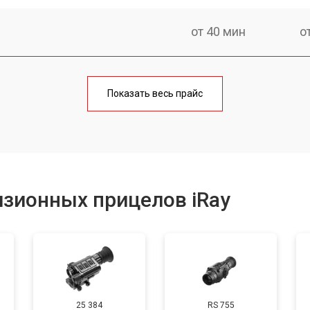
от 40 мин
о
от 170 мин
о
Показать весь прайс
от 70 мин
о
от 90 мин
о
зионных прицелов iRay
от 100 мин
о
от 60 мин
о
25 384
RS 755