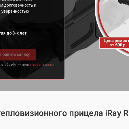
м долговечность и
с уверенностью
ия до 3-х лет
Цена ремон
от 600 р.
править заявку
 на обработку моих
персональных
тепловизионного прицела iRay R