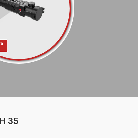
та
H 35