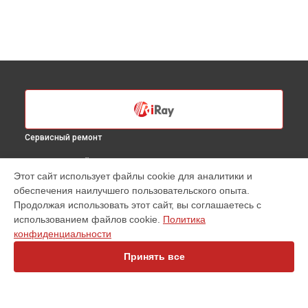
Сервисный ремонт
ВЫБЕРИ СВОЙ ГОРОД
Этот сайт использует файлы cookie для аналитики и
Чистка оптической системы тепловизионного прицела GL
обеспечения наилучшего пользовательского опыта.
35R iRay в
Санкт-Петербурге
Продолжая использовать этот сайт, вы соглашаетесь с
Чистка оптической системы тепловизионного прицела GL
использованием файлов cookie.
Политика
35R iRay в
Краснодаре
конфиденциальности
Чистка оптической системы тепловизионного прицела GL
35R iRay в
Ростове-на-Дону
Принять все
Чистка оптической системы тепловизионного прицела GL
35R iRay в
Нижнем Новгороде
Чистка оптической системы тепловизионного прицела GL
35R iRay в
Новосибирске