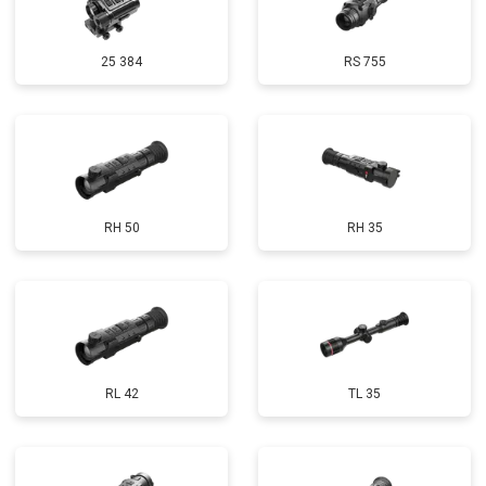
25 384
RS 755
RH 50
RH 35
RL 42
TL 35