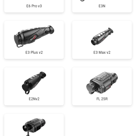
E6 Pro v3
E3N
E3 Plus v2
E3 Max v2
E2Nv2
FL 25R