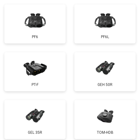
PF6
PF6L
PT-F
GEH 50R
GEL 35R
TOM-HDB