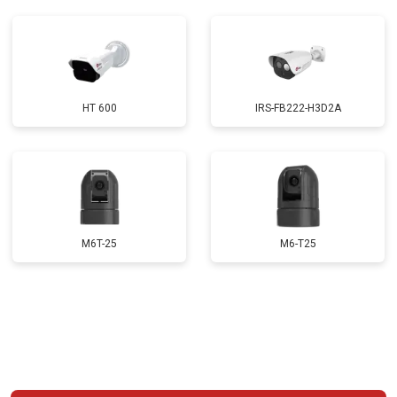
HT 600
IRS-FB222-H3D2A
M6T-25
M6-T25